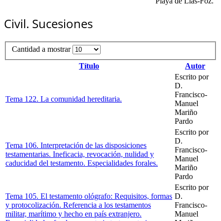
"Playa de Llas-Foz."
Civil. Sucesiones
Cantidad a mostrar
Título
Autor
Escrito por
D.
Francisco-
Tema 122. La comunidad hereditaria.
Manuel
Mariño
Pardo
Escrito por
D.
Tema 106. Interpretación de las disposiciones
Francisco-
testamentarias. Ineficacia, revocación, nulidad y
Manuel
caducidad del testamento. Especialidades forales.
Mariño
Pardo
Escrito por
Tema 105. El testamento ológrafo: Requisitos, formas
D.
y protocolización. Referencia a los testamentos
Francisco-
militar, marítimo y hecho en país extranjero.
Manuel