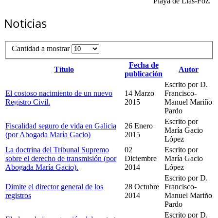
"Playa de Llas-Foz."
Noticias
Cantidad a mostrar
Fecha de
Título
Autor
publicación
Escrito por D.
El costoso nacimiento de un nuevo
14 Marzo
Francisco-
Registro Civil.
2015
Manuel Mariño
Pardo
Escrito por
Fiscalidad seguro de vida en Galicia
26 Enero
María Gacio
(por Abogada María Gacio)
2015
López
La doctrina del Tribunal Supremo
02
Escrito por
sobre el derecho de transmisión (por
Diciembre
María Gacio
Abogada María Gacio).
2014
López
Escrito por D.
Dimite el director general de los
28 Octubre
Francisco-
registros
2014
Manuel Mariño
Pardo
Escrito por D.