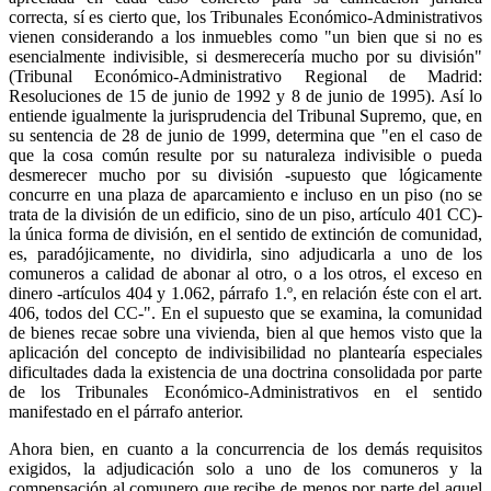
correcta, sí es cierto que, los Tribunales Económico-Administrativos
vienen considerando a los inmuebles como "un bien que si no es
esencialmente indivisible, si desmerecería mucho por su división"
(Tribunal Económico-Administrativo Regional de Madrid:
Resoluciones de 15 de junio de 1992 y 8 de junio de 1995). Así lo
entiende igualmente la jurisprudencia del Tribunal Supremo, que, en
su sentencia de 28 de junio de 1999, determina que "en el caso de
que la cosa común resulte por su naturaleza indivisible o pueda
desmerecer mucho por su división -supuesto que lógicamente
concurre en una plaza de aparcamiento e incluso en un piso (no se
trata de la división de un edificio, sino de un piso, artículo 401 CC)-
la única forma de división, en el sentido de extinción de comunidad,
es, paradójicamente, no dividirla, sino adjudicarla a uno de los
comuneros a calidad de abonar al otro, o a los otros, el exceso en
dinero -artículos 404 y 1.062, párrafo 1.º, en relación éste con el art.
406, todos del CC-". En el supuesto que se examina, la comunidad
de bienes recae sobre una vivienda, bien al que hemos visto que la
aplicación del concepto de indivisibilidad no plantearía especiales
dificultades dada la existencia de una doctrina consolidada por parte
de los Tribunales Económico-Administrativos en el sentido
manifestado en el párrafo anterior.
Ahora bien, en cuanto a la concurrencia de los demás requisitos
exigidos, la adjudicación solo a uno de los comuneros y la
compensación al comunero que recibe de menos por parte del aquel